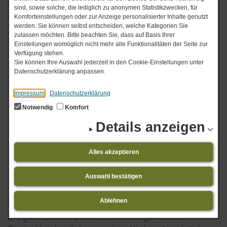
sind, sowie solche, die lediglich zu anonymen Statistikzwecken, für
Psychotherapiepraxis
Komforteinstellungen oder zur Anzeige personalisierter Inhalte genutzt
werden. Sie können selbst entscheiden, welche Kategorien Sie
Dr. med. Werner Bach
zulassen möchten. Bitte beachten Sie, dass auf Basis Ihrer
Seeblick 23
Einstellungen womöglich nicht mehr alle Funktionalitäten der Seite zur
44263 Dortmund
Verfügung stehen.
Sie können Ihre Auswahl jederzeit in den Cookie-Einstellungen unter
Datenschutzerklärung anpassen.
Telefon:
(0231) 457901
Telefax:
(0231) 457981
Impressum
Datenschutzerklärung
E-Mail:
dr.bach@web.de
Notwendig
Komfort
Kontakt:
Per Kontaktformular
Details anzeigen
Angaben gemäss §5 TMG
Alles akzeptieren
Dr. med. Werner Bach ist bei der der Ärztekammer
Westfalen-Lippe, Gartenstraße 210-214, 48147
Auswahl bestätigen
Münster zugelassen. Berufsordnung:
https://www.aekwl.de
.
Ablehnen
Die gesetzlichen Berufsbezeichnungen sind in