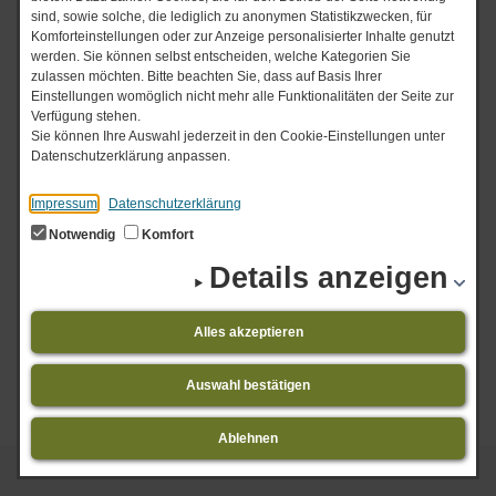
med. Werner Bach
sind, sowie solche, die lediglich zu anonymen Statistikzwecken, für
Komforteinstellungen oder zur Anzeige personalisierter Inhalte genutzt
werden. Sie können selbst entscheiden, welche Kategorien Sie
zulassen möchten. Bitte beachten Sie, dass auf Basis Ihrer
Psychotherapeutische Praxis für
Einstellungen womöglich nicht mehr alle Funktionalitäten der Seite zur
Jugendliche, Erwachsene, Paare, Familien
Verfügung stehen.
Sie können Ihre Auswahl jederzeit in den Cookie-Einstellungen unter
und Gruppen.
Datenschutzerklärung anpassen.
Dr. med. Dipl.rer.soc. Werner Bach
Impressum
Datenschutzerklärung
Seeblick 23
Notwendig
Komfort
44263 Dortmund (Hörde)
Details anzeigen
Facharzt für Psychosomatische Medizin und
Psychotherapie
Alles akzeptieren
Facharzt für Psychiatrie und Psychotherapie
Kinder- und Jugendlichenpsychotherapie
Auswahl bestätigen
Ablehnen